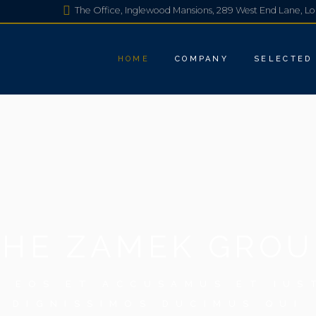
The Office, Inglewood Mansions, 289 West End Lane, 
ABOUT US
APPROACH
HOME
COMPANY
SELECTED
OUR TEAM
ABOUT US
ABBEY RO
APPROACH
BRENCHLE
OUR TEAM
DRAKES C
FITZROVIA
INGLEWOO
THE ZAMEK GROU
LUMINAIR
MADDOX S
O EOS ET ACCUSAMUS ET IUS
RED LION
DIGNISSIMOS DUCIMUS QUI
SUTHERLA