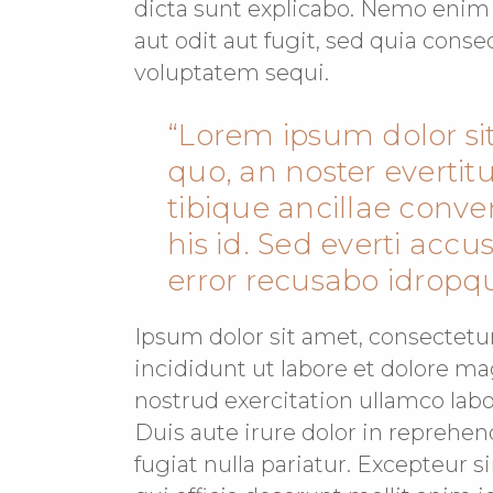
dicta sunt explicabo. Nemo enim
aut odit aut fugit, sed quia cons
voluptatem sequi.
Lorem ipsum dolor sit
quo, an noster evertit
tibique ancillae conv
his id. Sed everti accu
error recusabo idropqu
Ipsum dolor sit amet, consectetu
incididunt ut labore et dolore m
nostrud exercitation ullamco lab
Duis aute irure dolor in reprehend
fugiat nulla pariatur. Excepteur s