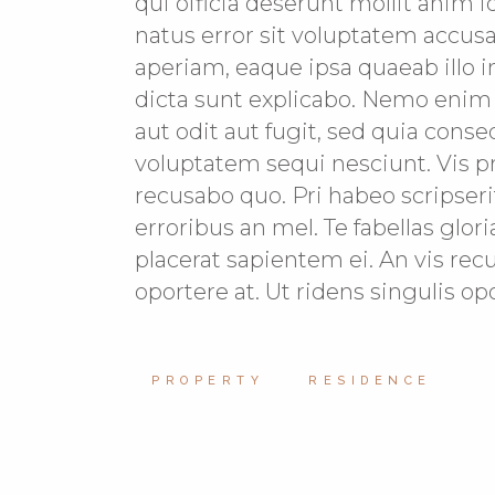
qui officia deserunt mollit anim 
natus error sit voluptatem acc
aperiam, eaque ipsa quaeab illo i
dicta sunt explicabo. Nemo enim
aut odit aut fugit, sed quia cons
voluptatem sequi nesciunt. Vis p
recusabo quo. Pri habeo scripserit
erroribus an mel. Te fabellas glo
placerat sapientem ei. An vis re
oportere at. Ut ridens singulis 
PROPERTY
RESIDENCE