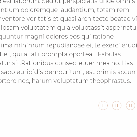
id est laborum. Sed ut perspiciatis unde omnis 
usantium doloremque laudantium, totam rem
nventore veritatis et quasi architecto beatae v
 ipsam voluptatem quia voluptassit aspernatu
equuntur magni dolores eos qui ratione
rima minimum repudiandae ei, te exerci erudi
 et, qui at alii prompta oporteat. Fabulas
riatur sit.Rationibus consectetuer mea no. Has
cusabo euripidis democritum, est primis accu
oportere nec, harum voluptatum theophrastus.