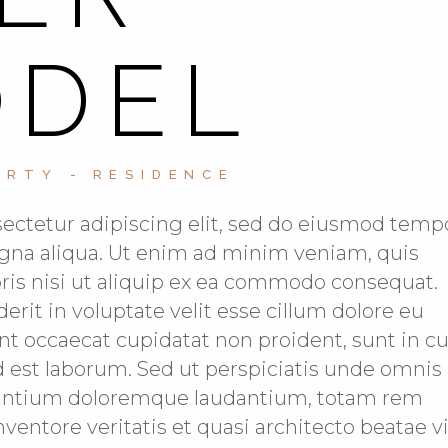
ODEL
ERTY
RESIDENCE
ectetur adipiscing elit, sed do eiusmod temp
agna aliqua. Ut enim ad minim veniam, quis
oris nisi ut aliquip ex ea commodo consequat.
erit in voluptate velit esse cillum dolore eu
int occaecat cupidatat non proident, sunt in c
id est laborum. Sed ut perspiciatis unde omnis 
usantium doloremque laudantium, totam rem
nventore veritatis et quasi architecto beatae v