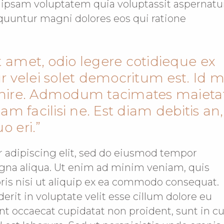
 ipsam voluptatem quia voluptassit aspernatu
equuntur magni dolores eos qui ratione
 amet, odio legere cotidieque ex
ur velei solet democritum est. Id m
enire. Admodum tacimates maietat
sam facilisi ne. Est diam debitis an,
o eri.
r adipiscing elit, sed do eiusmod tempor
agna aliqua. Ut enim ad minim veniam, quis
oris nisi ut aliquip ex ea commodo consequat.
erit in voluptate velit esse cillum dolore eu
int occaecat cupidatat non proident, sunt in c