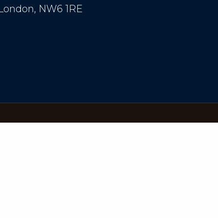
, London, NW6 1RE
S