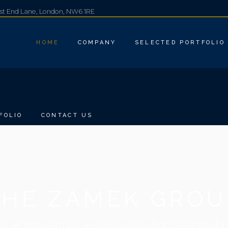
est End Lane, London, NW6 1RE
HOME
COMPANY
SELECTED PORTFOLIO
FOLIO
CONTACT US
THE ZAMEK GROU
os et accusamus et iusto odio dignissimos d