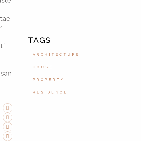
iste
itae
r
TAGS
ti
ARCHITECTURE
HOUSE
msan
PROPERTY
RESIDENCE