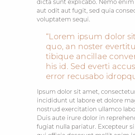
dicta sunt explicabo. Nemo enim
aut odit aut fugit, sed quia cons
voluptatem sequi.
Lorem ipsum dolor sit
quo, an noster evertit
tibique ancillae conv
his id. Sed everti accu
error recusabo idropqu
Ipsum dolor sit amet, consectetu
incididunt ut labore et dolore m
nostrud exercitation ullamco lab
Duis aute irure dolor in reprehend
fugiat nulla pariatur. Excepteur s