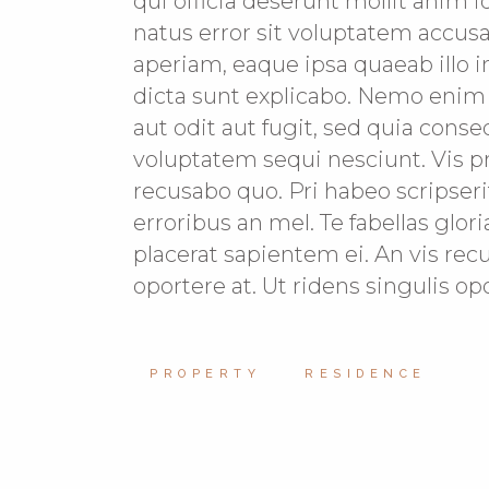
qui officia deserunt mollit anim 
natus error sit voluptatem acc
aperiam, eaque ipsa quaeab illo i
dicta sunt explicabo. Nemo enim
aut odit aut fugit, sed quia cons
voluptatem sequi nesciunt. Vis p
recusabo quo. Pri habeo scripserit
erroribus an mel. Te fabellas glo
placerat sapientem ei. An vis re
oportere at. Ut ridens singulis 
PROPERTY
RESIDENCE