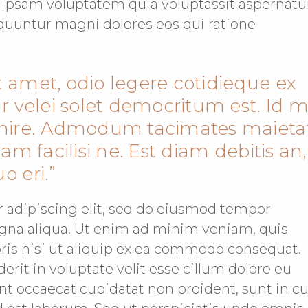
 ipsam voluptatem quia voluptassit aspernatu
equuntur magni dolores eos qui ratione
 amet, odio legere cotidieque ex
ur velei solet democritum est. Id m
enire. Admodum tacimates maietat
sam facilisi ne. Est diam debitis an,
o eri.
r adipiscing elit, sed do eiusmod tempor
agna aliqua. Ut enim ad minim veniam, quis
oris nisi ut aliquip ex ea commodo consequat.
erit in voluptate velit esse cillum dolore eu
int occaecat cupidatat non proident, sunt in c