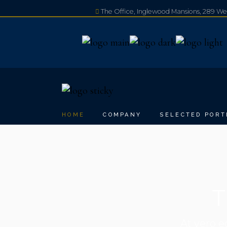
The Office, Inglewood Mansions, 289 W
+44 20 3230 0080
HOME
COMPANY
SELECTED PORT
At vero e