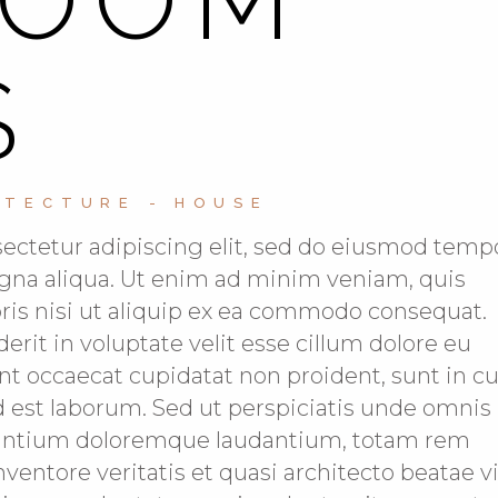
S
ITECTURE
HOUSE
ectetur adipiscing elit, sed do eiusmod temp
agna aliqua. Ut enim ad minim veniam, quis
oris nisi ut aliquip ex ea commodo consequat.
erit in voluptate velit esse cillum dolore eu
int occaecat cupidatat non proident, sunt in c
id est laborum. Sed ut perspiciatis unde omnis 
usantium doloremque laudantium, totam rem
nventore veritatis et quasi architecto beatae v