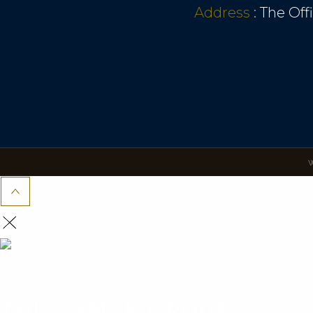
Address
:
The Off
THE ZAMEK GROUP