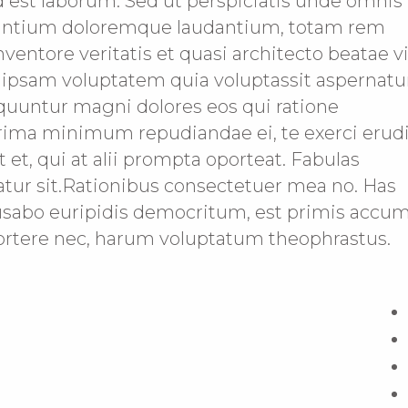
id est laborum. Sed ut perspiciatis unde omnis 
usantium doloremque laudantium, totam rem
nventore veritatis et quasi architecto beatae v
 ipsam voluptatem quia voluptassit aspernatu
equuntur magni dolores eos qui ratione
rima minimum repudiandae ei, te exerci erudi
 et, qui at alii prompta oporteat. Fabulas
riatur sit.Rationibus consectetuer mea no. Has
cusabo euripidis democritum, est primis accu
oportere nec, harum voluptatum theophrastus.