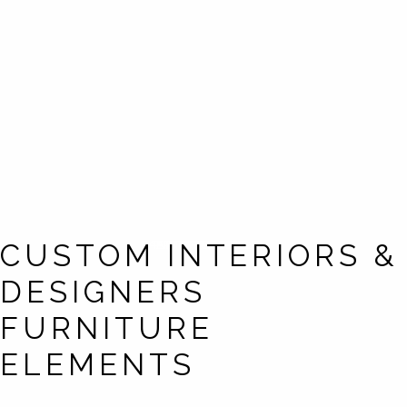
CUSTOM INTERIORS &
BEDROOMS
BATHROMS
ENTRANCE
AREA, M2
TERRACE
PARKING
ROOMS
FLOOR
DESIGNERS
FURNITURE
ELEMENTS