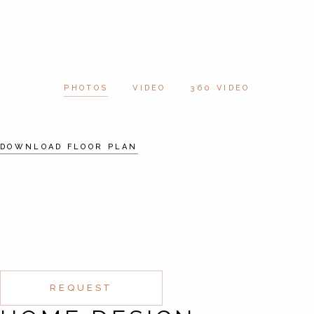
PHOTOS
VIDEO
360 VIDEO
DOWNLOAD FLOOR PLAN
SCHEDULE A VISIT
AT VERO EOS ET ACCUSAMUS ET
IUSTO ODIO DIGNISSIMOS DUC
QUI BLANDITIIS PRAESENTIUM
REQUEST